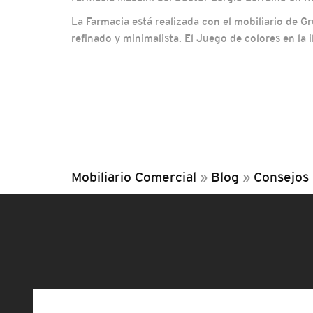
La Farmacia está realizada con el mobiliario de
refinado y minimalista. El Juego de colores en la
Mobiliario Comercial
»
Blog
»
Consejos