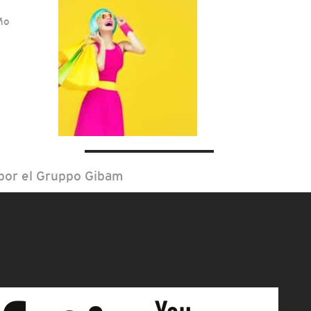
ño
por el Gruppo Gibam