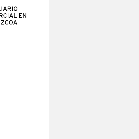
IARIO
RCIAL EN
ÚZCOA