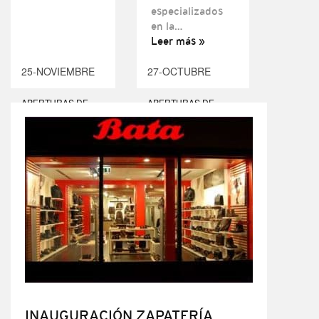
especializados
en la…
Leer más »
25-NOVIEMBRE
27-OCTUBRE
APERTURAS DE
APERTURAS DE
TIENDAS
,
BLOG
TIENDAS
,
BLOG
,
EVENTOS
,
NOTICIAS DEL
SECTOR COMERCIAL
INAUGURACIÓN ZAPATERÍA