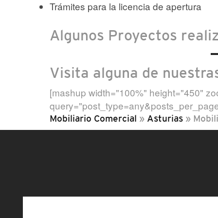
Trámites para la licencia de apertura
Algunos Proyectos reali
Visita alguna de nuestra
[mashup width="100%" height="450" zoo
query="post_type=any&posts_per_page
Mobiliario Comercial
»
Asturias
»
Mobil