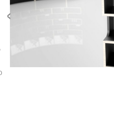
‹
a
O