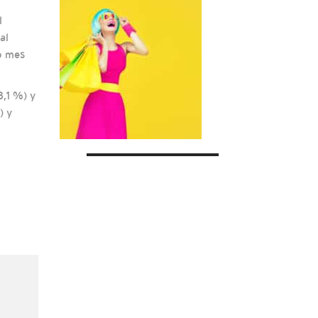
l
al
o mes
,1 %) y
) y