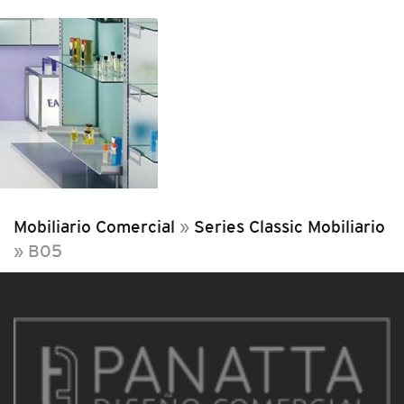
Mobiliario Comercial
»
Series Classic Mobiliario
»
B05