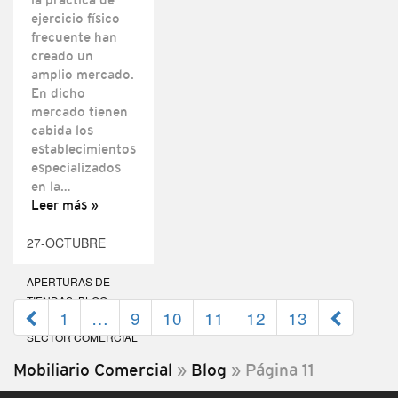
ejercicio físico
frecuente han
creado un
amplio mercado.
En dicho
mercado tienen
cabida los
establecimientos
especializados
en la…
Leer más »
27-OCTUBRE
APERTURAS DE
TIENDAS
,
BLOG
,
1
…
9
10
11
12
13
EVENTOS
,
NOTICIAS DEL
SECTOR COMERCIAL
Mobiliario Comercial
»
Blog
»
Página 11